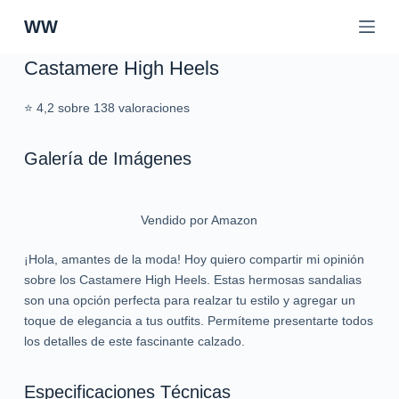
S
WW
a
l
Castamere High Heels
t
a
⭐ 4,2 sobre 138 valoraciones
r
a
Galería de Imágenes
l
c
o
Vendido por Amazon
n
t
¡Hola, amantes de la moda! Hoy quiero compartir mi opinión
e
sobre los Castamere High Heels. Estas hermosas sandalias
n
son una opción perfecta para realzar tu estilo y agregar un
i
toque de elegancia a tus outfits. Permíteme presentarte todos
d
los detalles de este fascinante calzado.
o
Especificaciones Técnicas