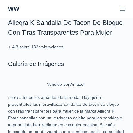
S
WW
a
l
Allegra K Sandalia De Tacon De Bloque
t
Con Tiras Transparentes Para Mujer
a
r
⭐ 4,3 sobre 132 valoraciones
a
l
c
Galería de Imágenes
o
n
t
Vendido por Amazon
e
n
¡Hola a todos los amantes de la moda! Hoy quiero
i
presentarles las maravillosas sandalias de tacón de bloque
d
con tiras transparentes para mujer de la marca Allegra K.
o
Estas sandalias son un verdadero deleite para los sentidos y
te permitirán lucir radiante en cualquier ocasión. Si estás
buscando un par de zapatos que combinen estilo, comodidad