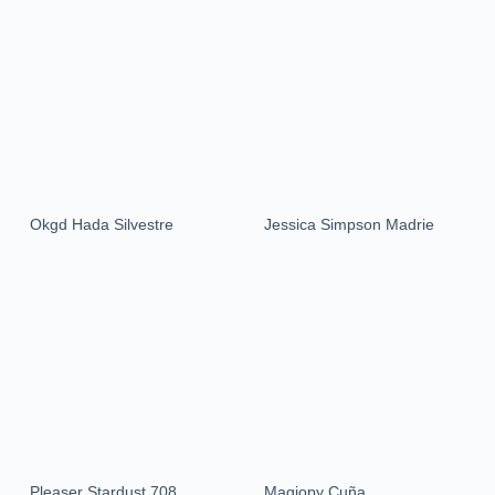
Okgd Hada Silvestre
Jessica Simpson Madrie
Pleaser Stardust 708
Magiopy Cuña