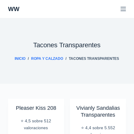
S
WW
a
l
t
a
r
Tacones Transparentes
a
l
INICIO
/
ROPA Y CALZADO
/
TACONES TRANSPARENTES
c
o
n
t
e
n
i
Pleaser Kiss 208
Vivianly Sandalias
d
Transparentes
o
⭐ 4,5 sobre 512
valoraciones
⭐ 4,4 sobre 5.552