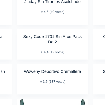
Jiuday Sin Tirantes Acolchado
⭐ 4,6 (40 votos)
ra
Sexy Code 1701 Sin Aros Pack
De 2
⭐ 4,4 (12 votos)
ush
Woweny Deportivo Cremallera
S
⭐ 3,9 (137 votos)