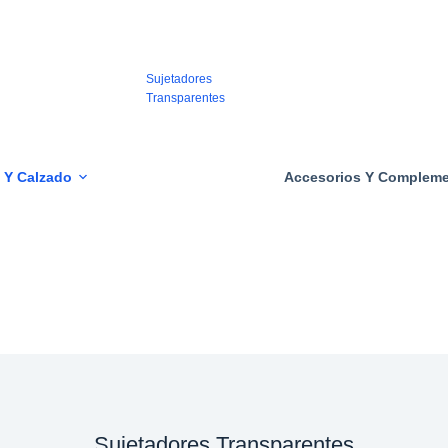
Tacones
Transparentes
Sujetadores
Transparentes
Bragas
Transparentes
 Y Calzado
Accesorios Y Complem
Calzoncillos
Transparentes
Camisas
Transparentes
Pantalones
Transparentes
Sujetadores Transparentes