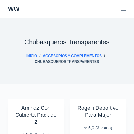
S
WW
a
l
t
a
r
Chubasqueros Transparentes
a
l
INICIO
/
ACCESORIOS Y COMPLEMENTOS
/
c
CHUBASQUEROS TRANSPARENTES
o
n
t
e
n
i
Amindz Con
Rogelli Deportivo
d
Cubierta Pack de
Para Mujer
o
2
⭐ 5,0 (3 votos)