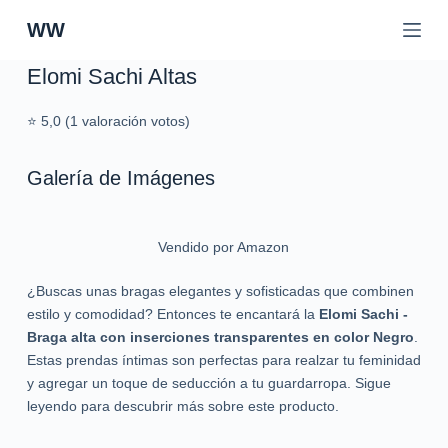
S
WW
a
l
Elomi Sachi Altas
t
a
⭐ 5,0 (1 valoración votos)
r
a
Galería de Imágenes
l
c
o
Vendido por Amazon
n
t
¿Buscas unas bragas elegantes y sofisticadas que combinen
e
estilo y comodidad? Entonces te encantará la
Elomi Sachi -
n
Braga alta con inserciones transparentes en color Negro
.
i
Estas prendas íntimas son perfectas para realzar tu feminidad
d
y agregar un toque de seducción a tu guardarropa. Sigue
o
leyendo para descubrir más sobre este producto.