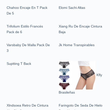
Chahoo Encaje En T Pack
Elomi Sachi Altas
De 5
Trifolium Estilo Francés
Xiang Ru De Encaje Cintura
Pack de 6
Baja
Varsbaby De Malla Pack De
Jk Home Transpirables
3
Suptting T Back
Kfly
Brasileñas
Xlndsoea Retro De Cintura
Faringoto De Seda De Hielo