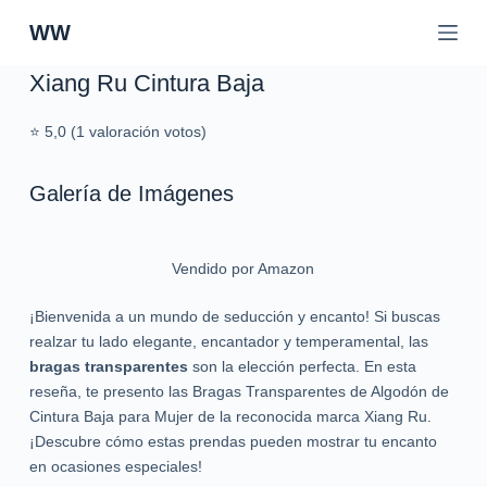
S
WW
a
l
Xiang Ru Cintura Baja
t
a
⭐ 5,0 (1 valoración votos)
r
a
Galería de Imágenes
l
c
o
Vendido por Amazon
n
t
¡Bienvenida a un mundo de seducción y encanto! Si buscas
e
realzar tu lado elegante, encantador y temperamental, las
n
bragas transparentes
son la elección perfecta. En esta
i
reseña, te presento las Bragas Transparentes de Algodón de
d
Cintura Baja para Mujer de la reconocida marca Xiang Ru.
o
¡Descubre cómo estas prendas pueden mostrar tu encanto
en ocasiones especiales!