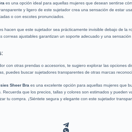
Bra
es una opción ideal para aquellas mujeres que desean sentirse có
o transparente y ligero de este sujetador crea una sensación de estar us
tadas o con escotes pronunciados.
ves hacen que este sujetador sea prácticamente invisible debajo de la 
as correas ajustables garantizan un soporte adecuado y una sensación
s:
or con otras prendas o accesorios, te sugiero explorar las opciones d
vas, puedes buscar sujetadores transparentes de otras marcas reconoc
sies Sheer Bra
es una excelente opción para aquellas mujeres que bu
. Recuerda que los precios, tallas y colores son estimados y pueden var
izar tu compra. ¡Siéntete segura y elegante con este sujetador transpa