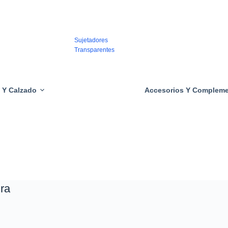
Tacones
Transparentes
Sujetadores
Transparentes
Bragas
Transparentes
 Y Calzado
Accesorios Y Complem
Calzoncillos
Transparentes
Camisas
Transparentes
Pantalones
Transparentes
ra