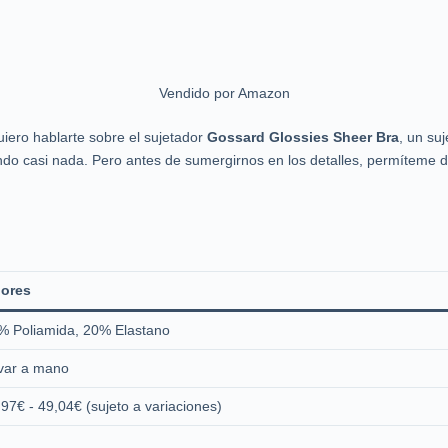
Vendido por Amazon
iero hablarte sobre el sujetador
Gossard Glossies Sheer Bra
, un su
do casi nada. Pero antes de sumergirnos en los detalles, permíteme d
lores
% Poliamida, 20% Elastano
var a mano
,97€ - 49,04€ (sujeto a variaciones)
1