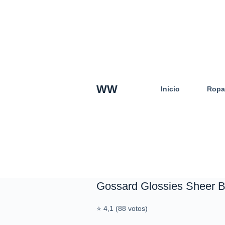
S
a
l
t
a
r
a
WW
Inicio
Ropa
l
c
o
n
t
e
n
i
d
Gossard Glossies Sheer B
o
⭐ 4,1 (88 votos)