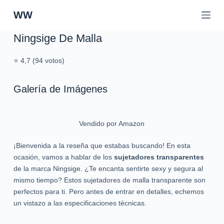
S
WW
a
l
Ningsige De Malla
t
a
⭐ 4,7 (94 votos)
r
a
Galería de Imágenes
l
c
o
Vendido por Amazon
n
t
¡Bienvenida a la reseña que estabas buscando! En esta
e
ocasión, vamos a hablar de los
sujetadores transparentes
n
de la marca Ningsige. ¿Te encanta sentirte sexy y segura al
i
mismo tiempo? Estos sujetadores de malla transparente son
d
perfectos para ti. Pero antes de entrar en detalles, echemos
o
un vistazo a las especificaciones técnicas.