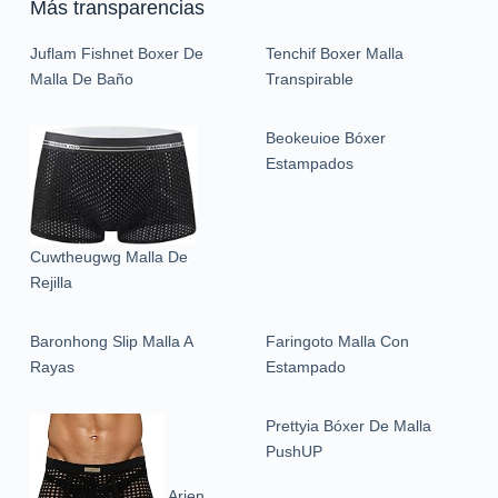
Más transparencias
Juflam Fishnet Boxer De
Tenchif Boxer Malla
Malla De Baño
Transpirable
Beokeuioe Bóxer
Estampados
Cuwtheugwg Malla De
Rejilla
Baronhong Slip Malla A
Faringoto Malla Con
Rayas
Estampado
Prettyia Bóxer De Malla
PushUP
Arjen