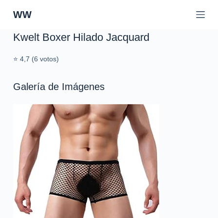
S
WW
a
l
Kwelt Boxer Hilado Jacquard
t
a
⭐ 4,7 (6 votos)
r
a
Galería de Imágenes
l
c
o
n
t
e
n
i
d
o