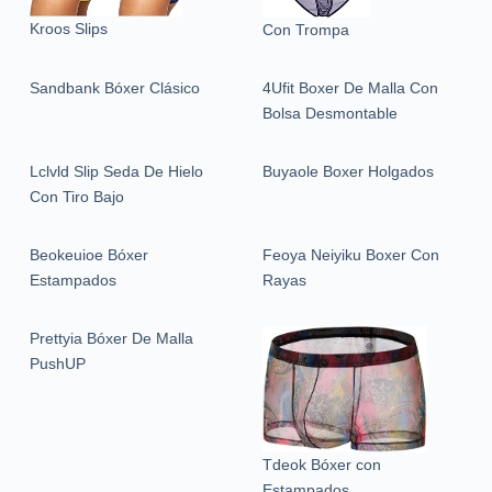
Kroos Slips
Con Trompa
Sandbank Bóxer Clásico
4Ufit Boxer De Malla Con
Bolsa Desmontable
Lclvld Slip Seda De Hielo
Buyaole Boxer Holgados
Con Tiro Bajo
Beokeuioe Bóxer
Feoya Neiyiku Boxer Con
Estampados
Rayas
Prettyia Bóxer De Malla
PushUP
Tdeok Bóxer con
Estampados