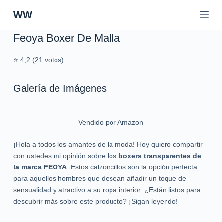
S
WW
a
l
Feoya Boxer De Malla
t
a
⭐ 4,2 (21 votos)
r
a
Galería de Imágenes
l
c
o
Vendido por Amazon
n
t
¡Hola a todos los amantes de la moda! Hoy quiero compartir
e
con ustedes mi opinión sobre los
boxers transparentes de
n
la marca FEOYA
. Estos calzoncillos son la opción perfecta
i
para aquellos hombres que desean añadir un toque de
d
sensualidad y atractivo a su ropa interior. ¿Están listos para
o
descubrir más sobre este producto? ¡Sigan leyendo!