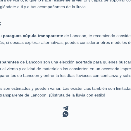
ibra de vidrio, lo que lo hace resistente al viento y capaz de soportar
iéndote a ti y a tus acompañantes de la lluvia.
s
tu
paraguas cúpula transparente
de Lancoon, te recomiendo conside
ás, si deseas explorar alternativas, puedes considerar otros modelos 
sparentes
de Lancoon son una elección acertada para quienes buscan e
a al viento y calidad de materiales los convierten en un accesorio impres
sparentes de Lancoon y enfrenta los días lluviosos con confianza y sofis
res son estimados y pueden variar. Las existencias también son limitad
ransparente de Lancoon. ¡Disfruta de la lluvia con estilo!