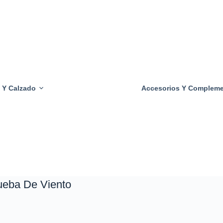
Tacones
Transparentes
Sujetadores
Transparentes
Bragas
Transparentes
 Y Calzado
Accesorios Y Complem
Calzoncillos
Transparentes
Camisas
Transparentes
Pantalones
Transparentes
ueba De Viento