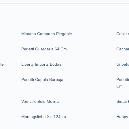
m
Minuma Campana Plegable
Collar
Perletti Guarderia 64 Cm
Cachar
nte
Liberty Imports Bodas
Unbeka
Perletti Cupula Burbuja
Perlet
Cm
Von Lilienfeld Melina
Smati 
Montagsliebe Xxl 124cm
Happy 