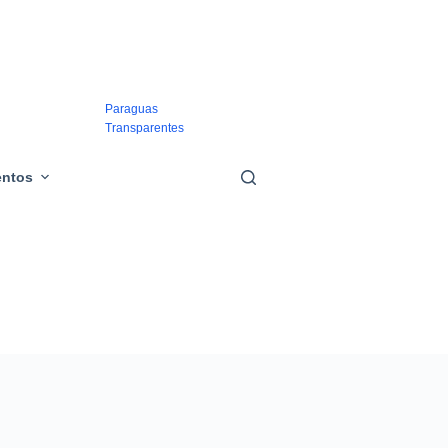
Bolsos
Transparentes
Paraguas
Transparentes
Mascarillas
entos
Transparentes
Chubasqueros
Transparentes
Cinturones
Transparentes