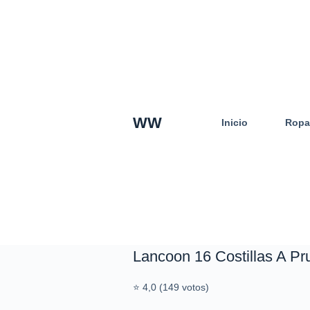
S
a
l
t
a
r
a
WW
Inicio
Ropa
l
c
o
n
t
e
n
i
d
Lancoon 16 Costillas A Pr
o
⭐ 4,0 (149 votos)