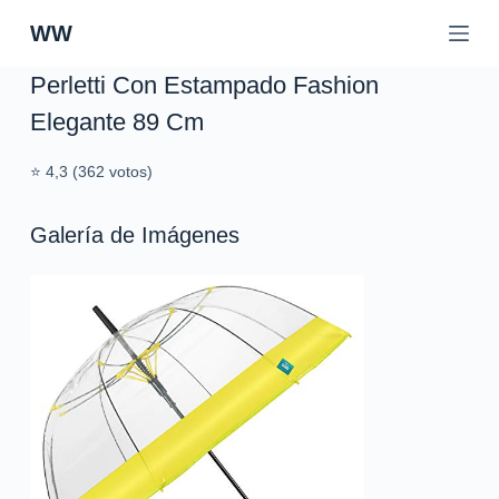
S
WW
a
l
Perletti Con Estampado Fashion
t
Elegante 89 Cm
a
r
⭐ 4,3 (362 votos)
a
l
c
Galería de Imágenes
o
n
t
e
n
i
d
o