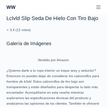
S
WW
a
l
Lclvld Slip Seda De Hielo Con Tiro Bajo
t
a
⭐ 3,4 (12 votos)
r
a
Galería de Imágenes
l
c
o
n
Vendido por Amazon
t
¿Quieres darle a tu ropa interior un toque sexy y seductor?
e
Entonces no puedes dejar de considerar los
calzoncillos para
n
hombre de lclvld
. Estos calzoncillos de tiro bajo son
i
transparentes y están diseñados para despertar tu lado más
d
encantador. Acompáñame en esta reseña mientras
o
exploramos las especificaciones técnicas del producto y
analizamos las opiniones de los clientes. También te ofreceré