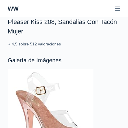
S
WW
a
l
Pleaser Kiss 208, Sandalias Con Tacón
t
Mujer
a
r
⭐ 4,5 sobre 512 valoraciones
a
l
c
Galería de Imágenes
o
n
t
e
n
i
d
o