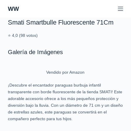
S
WW
a
l
Smati Smartbulle Fluorescente 71Cm
t
a
⭐ 4,0 (98 votos)
r
a
Galería de Imágenes
l
c
o
Vendido por Amazon
n
t
¡Descubre el encantador paraguas burbuja infantil
e
transparente con borde fluorescente de la tienda SMATI! Este
n
adorable accesorio ofrece a los más pequeños protección y
i
diversión bajo la lluvia. Con un diámetro de 71 cm y un diseño
d
de estrellas azules, este paraguas se convertirá en el
o
compañero perfecto para tus hijos.