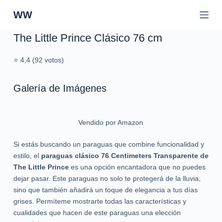
S
WW
a
l
The Little Prince Clásico 76 cm
t
a
⭐ 4,4 (92 votos)
r
a
Galería de Imágenes
l
c
o
Vendido por Amazon
n
t
Si estás buscando un paraguas que combine funcionalidad y
e
estilo, el
paraguas clásico 76 Centimeters Transparente de
n
The Little Prince
es una opción encantadora que no puedes
i
dejar pasar. Este paraguas no solo te protegerá de la lluvia,
d
sino que también añadirá un toque de elegancia a tus días
o
grises. Permíteme mostrarte todas las características y
cualidades que hacen de este paraguas una elección