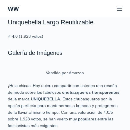
S
WW
a
l
Uniquebella Largo Reutilizable
t
a
⭐ 4,0 (1.928 votos)
r
a
Galería de Imágenes
l
c
o
n
Vendido por Amazon
t
¡Hola chicas! Hoy quiero compartir con ustedes una reseña
e
de moda sobre los fabulosos
chubasqueros transparentes
n
de la marca
UNIQUEBELLA
. Estos chubasqueros son la
i
opción perfecta para mantenernos a la moda y protegernos
d
de la lluvia al mismo tiempo. Con una valoración de 4,0/5
o
sobre 1.928 votos, se han vuelto muy populares entre las
fashionistas más exigentes.