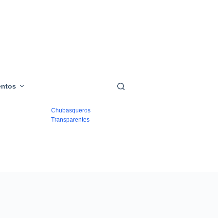
Bolsos
Transparentes
Paraguas
Transparentes
Mascarillas
entos
Transparentes
Chubasqueros
Transparentes
Cinturones
Transparentes