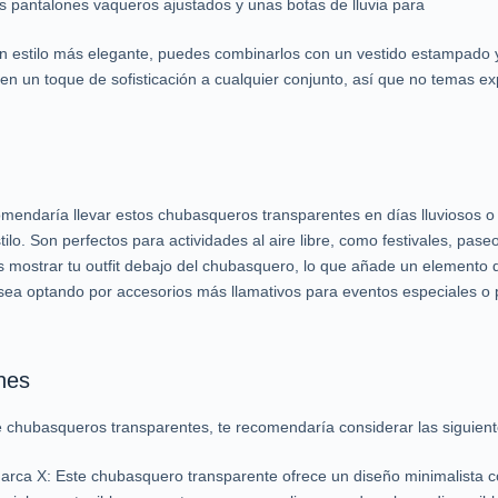
 pantalones vaqueros ajustados y unas botas de lluvia para
 un estilo más elegante, puedes combinarlos con un vestido estampado
 un toque de sofisticación a cualquier conjunto, así que no temas exp
omendaría llevar estos chubasqueros transparentes en días lluviosos o
stilo. Son perfectos para actividades al aire libre, como festivales, pas
 mostrar tu outfit debajo del chubasquero, lo que añade un elemento de
sea optando por accesorios más llamativos para eventos especiales o 
nes
e chubasqueros transparentes, te recomendaría considerar las siguiente
rca X: Este chubasquero transparente ofrece un diseño minimalista co