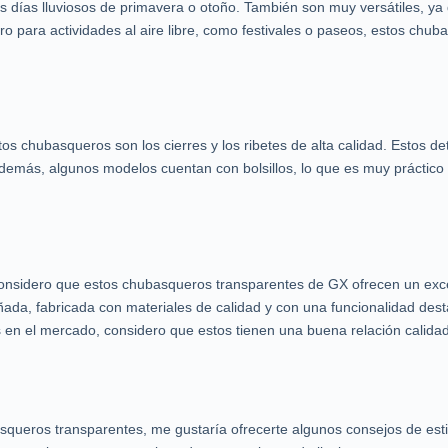
los días lluviosos de primavera o otoño. También son muy versátiles, y
ro para actividades al aire libre, como festivales o paseos, estos chu
os chubasqueros son los cierres y los ribetes de alta calidad. Estos d
demás, algunos modelos cuentan con bolsillos, lo que es muy práctico p
 considero que estos chubasqueros transparentes de GX ofrecen un excel
ada, fabricada con materiales de calidad y con una funcionalidad de
en el mercado, considero que estos tienen una buena relación calidad
eros transparentes, me gustaría ofrecerte algunos consejos de estilo