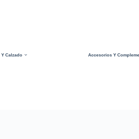
Tacones
Transparentes
Sujetadores
Transparentes
Bragas
Transparentes
 Y Calzado
Accesorios Y Complem
Calzoncillos
Transparentes
Camisas
Transparentes
Pantalones
Transparentes