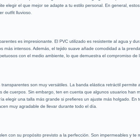
ite elegir el que mejor se adapte a tu estilo personal. En general, es
outfit lluvioso.
arentes es impresionante. El PVC utilizado es resistente al agua y du
os más intensos. Además, el tejido suave añade comodidad a la prend
petuosos con el medio ambiente, lo que demuestra el compromiso de la
transparentes son muy versátiles. La banda elástica retráctil permite 
pos de cuerpos. Sin embargo, ten en cuenta que algunos usuarios han 
ía elegir una talla más grande si prefieres un ajuste más holgado. En
hacen muy agradable de llevar durante todo el día.
n con su propósito previsto a la perfección. Son impermeables y te ma