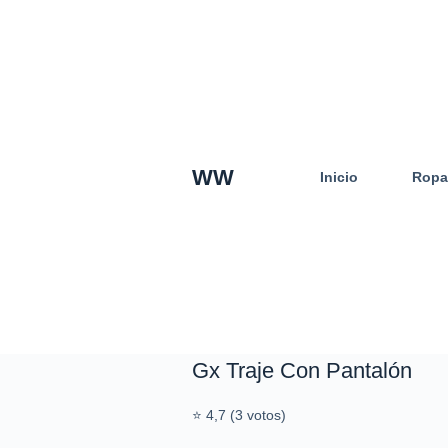
S
a
l
t
a
r
a
WW
Inicio
Ropa
l
c
o
n
t
e
n
i
d
Gx Traje Con Pantalón
o
⭐ 4,7 (3 votos)