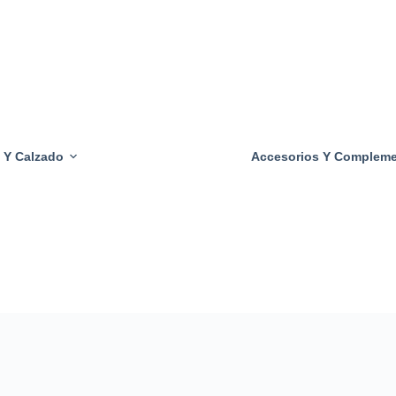
Tacones
Transparentes
Sujetadores
Transparentes
Bragas
Transparentes
 Y Calzado
Accesorios Y Complem
Calzoncillos
Transparentes
Camisas
Transparentes
Pantalones
Transparentes