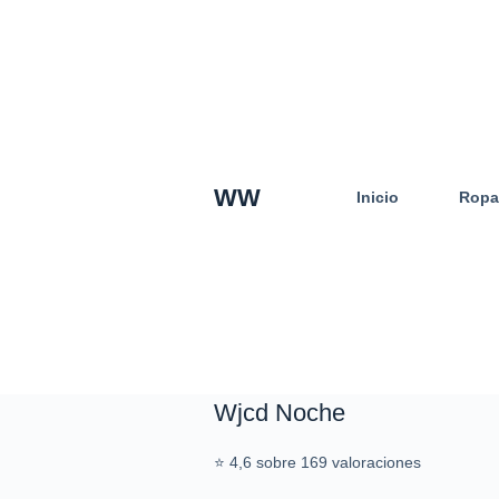
S
a
l
t
a
r
a
WW
Inicio
Ropa
l
c
o
n
t
e
n
i
d
Wjcd Noche
o
⭐ 4,6 sobre 169 valoraciones