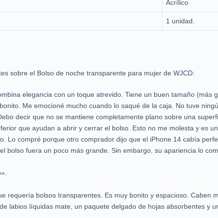
Acrílico
1 unidad.
ntes sobre el Bolso de noche transparente para mujer de WJCD:
Combina elegancia con un toque atrevido. Tiene un buen tamaño (más 
 bonito. Me emocioné mucho cuando lo saqué de la caja. No tuve ningún
bo decir que no se mantiene completamente plano sobre una superfici
nferior que ayudan a abrir y cerrar el bolso. Esto no me molesta y es u
ho. Lo compré porque otro comprador dijo que el iPhone 14 cabía per
el bolso fuera un poco más grande. Sin embargo, su apariencia lo com
o».
ue requería bolsos transparentes. Es muy bonito y espacioso. Caben mi
as de labios líquidas mate, un paquete delgado de hojas absorbentes y