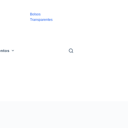
Bolsos
Transparentes
Paraguas
Transparentes
Mascarillas
entos
Transparentes
Chubasqueros
Transparentes
Cinturones
Transparentes