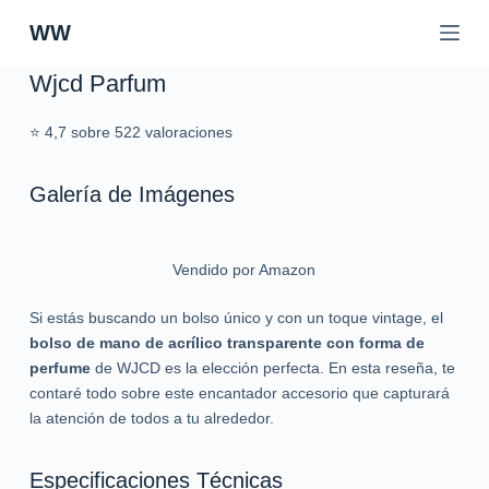
S
WW
a
l
Wjcd Parfum
t
a
⭐ 4,7 sobre 522 valoraciones
r
a
Galería de Imágenes
l
c
o
Vendido por Amazon
n
t
Si estás buscando un bolso único y con un toque vintage, el
e
bolso de mano de acrílico transparente con forma de
n
perfume
de WJCD es la elección perfecta. En esta reseña, te
i
contaré todo sobre este encantador accesorio que capturará
d
la atención de todos a tu alrededor.
o
Especificaciones Técnicas