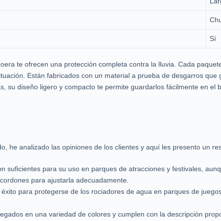
Lar
Ch
Sí
era te ofrecen una protección completa contra la lluvia. Cada paquet
ituación. Están fabricados con un material a prueba de desgarros que g
 su diseño ligero y compacto te permite guardarlos fácilmente en el bo
, he analizado las opiniones de los clientes y aquí les presento un re
n suficientes para su uso en parques de atracciones y festivales, aun
e cordones para ajustarla adecuadamente.
on éxito para protegerse de los rociadores de agua en parques de juego
regados en una variedad de colores y cumplen con la descripción propo