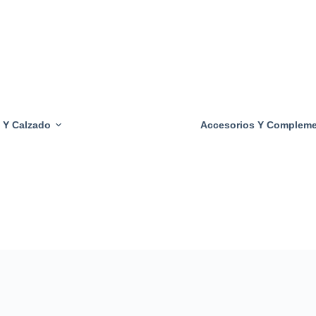
Tacones
Transparentes
Sujetadores
Transparentes
Bragas
Transparentes
 Y Calzado
Accesorios Y Complem
Calzoncillos
Transparentes
Camisas
Transparentes
Pantalones
Transparentes