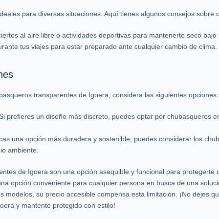
eales para diversas situaciones. Aquí tienes algunos consejos sobre có
ciertos al aire libre o actividades deportivas para mantenerte seco bajo 
rante tus viajes para estar preparado ante cualquier cambio de clima.
nes
ubasqueros transparentes de Igoera, considera las siguientes opciones:
Si prefieres un diseño más discreto, puedes optar por chubasqueros 
scas una opción más duradera y sostenible, puedes considerar los chub
io ambiente.
tes de Igoera son una opción asequible y funcional para protegerte de 
 una opción conveniente para cualquier persona en busca de una solución
modelos, su precio accesible compensa esta limitación. ¡No dejes que l
era y mantente protegido con estilo!