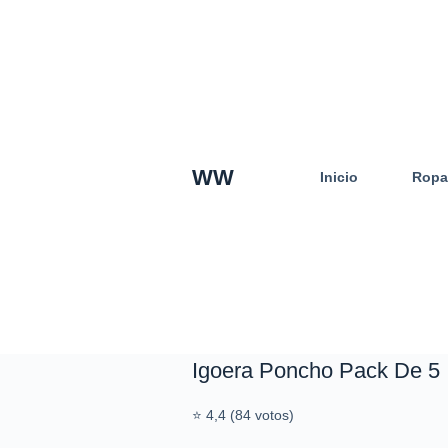
S
a
l
t
a
r
a
WW
Inicio
Ropa
l
c
o
n
t
e
n
i
d
Igoera Poncho Pack De 5
o
⭐ 4,4 (84 votos)