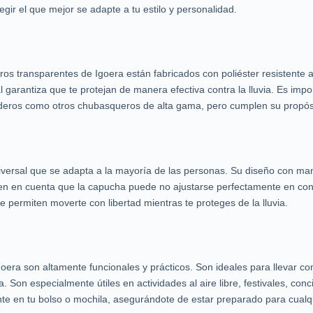
egir el que mejor se adapte a tu estilo y personalidad.
ros transparentes de Igoera están fabricados con poliéster resistente 
 garantiza que te protejan de manera efectiva contra la lluvia. Es imp
deros como otros chubasqueros de alta gama, pero cumplen su propósit
iversal que se adapta a la mayoría de las personas. Su diseño con ma
en en cuenta que la capucha puede no ajustarse perfectamente en cond
te permiten moverte con libertad mientras te proteges de la lluvia.
era son altamente funcionales y prácticos. Son ideales para llevar con
 Son especialmente útiles en actividades al aire libre, festivales, con
te en tu bolso o mochila, asegurándote de estar preparado para cualq