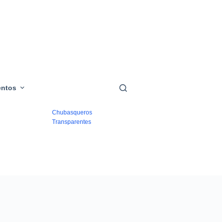
Bolsos
Transparentes
Paraguas
Transparentes
Mascarillas
entos
Transparentes
Chubasqueros
Transparentes
Cinturones
Transparentes