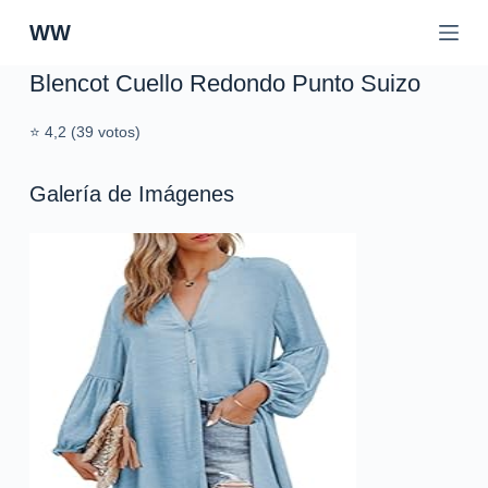
S
WW
a
l
Blencot Cuello Redondo Punto Suizo
t
a
⭐ 4,2 (39 votos)
r
a
Galería de Imágenes
l
c
o
n
t
e
n
i
d
o