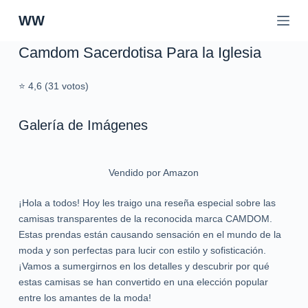
S
WW
a
l
Camdom Sacerdotisa Para la Iglesia
t
a
⭐ 4,6 (31 votos)
r
a
Galería de Imágenes
l
c
o
n
Vendido por Amazon
t
¡Hola a todos! Hoy les traigo una reseña especial sobre las
e
camisas transparentes de la reconocida marca CAMDOM.
n
Estas prendas están causando sensación en el mundo de la
i
moda y son perfectas para lucir con estilo y sofisticación.
d
¡Vamos a sumergirnos en los detalles y descubrir por qué
o
estas camisas se han convertido en una elección popular
entre los amantes de la moda!