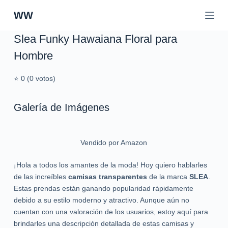
S
WW
a
l
Slea Funky Hawaiana Floral para
t
Hombre
a
r
⭐ 0 (0 votos)
a
l
c
Galería de Imágenes
o
n
t
Vendido por Amazon
e
n
¡Hola a todos los amantes de la moda! Hoy quiero hablarles
i
de las increíbles
camisas transparentes
de la marca
SLEA
.
d
Estas prendas están ganando popularidad rápidamente
o
debido a su estilo moderno y atractivo. Aunque aún no
cuentan con una valoración de los usuarios, estoy aquí para
brindarles una descripción detallada de estas camisas y