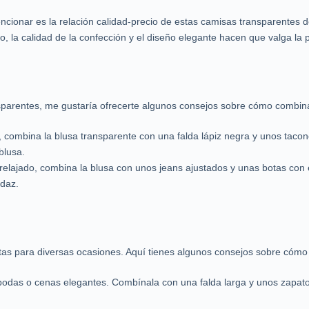
encionar es la relación calidad-precio de estas camisas transparentes
 la calidad de la confección y el diseño elegante hacen que valga la p
parentes, me gustaría ofrecerte algunos consejos sobre cómo combinar
l, combina la blusa transparente con una falda lápiz negra y unos taco
 blusa.
y relajado, combina la blusa con unos jeans ajustados y unas botas co
daz.
tas para diversas ocasiones. Aquí tienes algunos consejos sobre cóm
odas o cenas elegantes. Combínala con una falda larga y unos zapatos