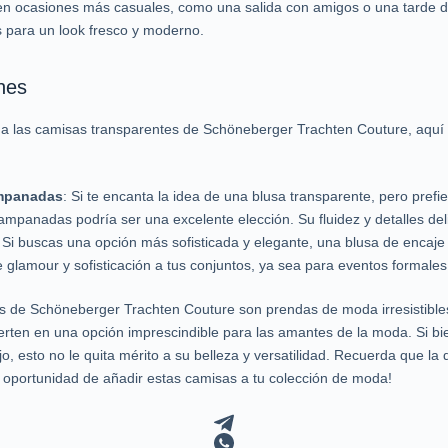
 en ocasiones más casuales, como una salida con amigos o una tarde
s para un look fresco y moderno.
nes
s a las camisas transparentes de Schöneberger Trachten Couture, aquí
mpanadas
: Si te encanta la idea de una blusa transparente, pero pref
panadas podría ser una excelente elección. Su fluidez y detalles del
: Si buscas una opción más sofisticada y elegante, una blusa de encaje 
e glamour y sofisticación a tus conjuntos, ya sea para eventos formales
s de Schöneberger Trachten Couture son prendas de moda irresistibles.
ierten en una opción imprescindible para las amantes de la moda. Si bi
, esto no le quita mérito a su belleza y versatilidad. Recuerda que la d
 oportunidad de añadir estas camisas a tu colección de moda!