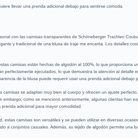
uiere llevar una prenda adicional debajo para sentirse cómoda.
rsonal con las camisas transparentes de Schöneberger Trachten Coutu
ante y tradicional de una blusa de traje me encanta. Los detalles co
s, estas camisas están hechas de algodón al 100%, lo que proporciona 
tán perfectamente ejecutados, lo que demuestra la atención al detalle 
parencia de la blusa puede requerir usar una prenda adicional debajo
s camisas se adaptan muy bien al cuerpo y ofrecen un ajuste perfecto. 
 Sin embargo, como se mencionó anteriormente, algunas clientas han ex
a prenda adicional para mayor comodidad.
ad, estas camisas son versátiles y se pueden utilizar en diversas ocas
cado a conjuntos casuales. Además, su tejido de algodón permite una b