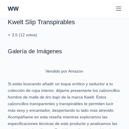
S
WW
a
l
Kwelt Slip Transpirables
t
a
⭐ 3,5 (12 votos)
r
a
Galería de Imágenes
l
c
o
Vendido por Amazon
n
t
Si estás buscando añadir un toque erótico y seductor a tu
e
colección de ropa interior, déjame presentarte los
calzoncillos
n
hombre de malla de tiro bajo
de la marca Kwelt. Estos
i
calzoncillos transparentes y transpirables te permiten lucir
d
más sexy y encantador, despertando tu lado más atrevido.
o
Acompáñame en esta reseña mientras exploramos las
especificaciones técnicas de este producto y analizamos las