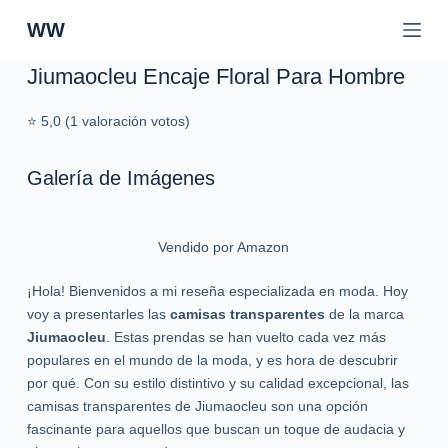
S
WW
a
l
Jiumaocleu Encaje Floral Para Hombre
t
a
⭐ 5,0 (1 valoración votos)
r
a
Galería de Imágenes
l
c
o
Vendido por Amazon
n
t
¡Hola! Bienvenidos a mi reseña especializada en moda. Hoy
e
voy a presentarles las
camisas transparentes
de la marca
n
Jiumaocleu
. Estas prendas se han vuelto cada vez más
i
populares en el mundo de la moda, y es hora de descubrir
d
por qué. Con su estilo distintivo y su calidad excepcional, las
o
camisas transparentes de Jiumaocleu son una opción
fascinante para aquellos que buscan un toque de audacia y